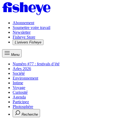
Abonnement
Soumettre votre travail
Newsletter
Fisheye Store
L'univers Fisheye
Menu
Numéro #77 : festivals d’été
Arles 2026
Société
Environnement
Intime
Voyage
Curiosité
Agenda
Participez
Photosphère
Recherche