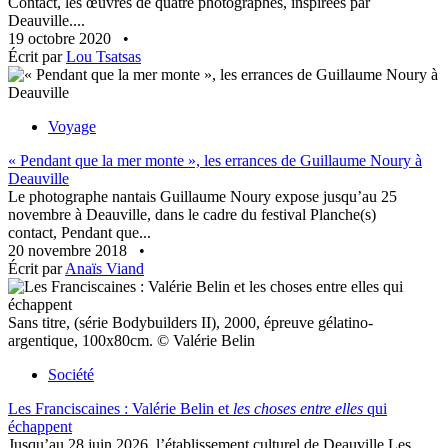
Contact, les œuvres de quatre photographes, inspirées par
Deauville....
19 octobre 2020
•
Écrit par
Lou Tsatsas
Voyage
« Pendant que la mer monte », les errances de Guillaume Noury à
Deauville
Le photographe nantais Guillaume Noury expose jusqu’au 25
novembre à Deauville, dans le cadre du festival Planche(s)
contact, Pendant que...
20 novembre 2018
•
Écrit par
Anaïs Viand
Sans titre, (série Bodybuilders II), 2000, épreuve gélatino-
argentique, 100x80cm. © Valérie Belin
Société
Les Franciscaines : Valérie Belin et
les choses entre elles
qui
échappent
Jusqu’au 28 juin 2026, l’établissement culturel de Deauville Les