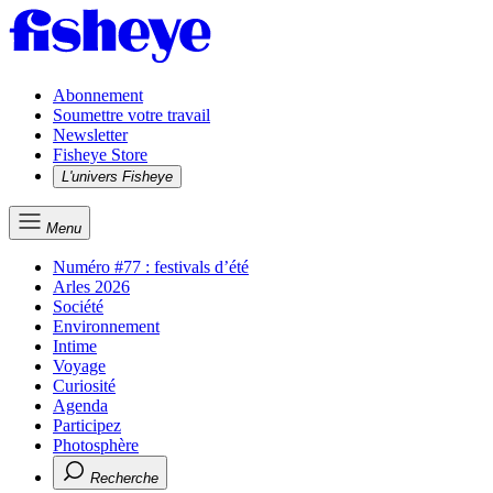
Abonnement
Soumettre votre travail
Newsletter
Fisheye Store
L'univers Fisheye
Menu
Numéro #77 : festivals d’été
Arles 2026
Société
Environnement
Intime
Voyage
Curiosité
Agenda
Participez
Photosphère
Recherche