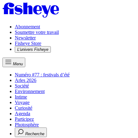
Abonnement
Soumettre votre travail
Newsletter
Fisheye Store
L'univers Fisheye
Menu
Numéro #77 : festivals d’été
Arles 2026
Société
Environnement
Intime
Voyage
Curiosité
Agenda
Participez
Photosphère
Recherche