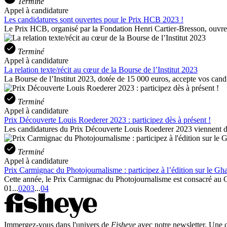
Terminé
Appel à candidature
Les candidatures sont ouvertes pour le Prix HCB 2023 !
Le Prix HCB, organisé par la Fondation Henri Cartier-Bresson, ouvre 
Terminé
Appel à candidature
La relation texte/récit au cœur de la Bourse de l’Institut 2023
La Bourse de l’Institut 2023, dotée de 15 000 euros, accepte vos cand
Terminé
Appel à candidature
Prix Découverte Louis Roederer 2023 : participez dès à présent !
Les candidatures du Prix Découverte Louis Roederer 2023 viennent d’o
Terminé
Appel à candidature
Prix Carmignac du Photojournalisme : participez à l’édition sur le Gh
Cette année, le Prix Carmignac du Photojournalisme est consacré au G
01
...
02
03
...
04
Immergez-vous dans l'univers de
Fisheye
avec notre newsletter. Une co