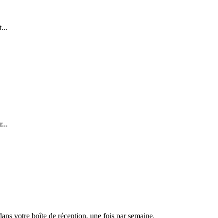
...
...
dans votre boîte de réception, une fois par semaine.