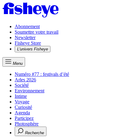
Abonnement
Soumettre votre travail
Newsletter
Fisheye Store
L'univers Fisheye
Menu
Numéro #77 : festivals d’été
Arles 2026
Société
Environnement
Intime
Voyage
Curiosité
Agenda
Participez
Photosphère
Recherche