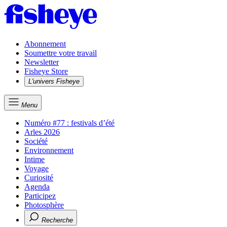
Abonnement
Soumettre votre travail
Newsletter
Fisheye Store
L'univers Fisheye
Menu
Numéro #77 : festivals d’été
Arles 2026
Société
Environnement
Intime
Voyage
Curiosité
Agenda
Participez
Photosphère
Recherche