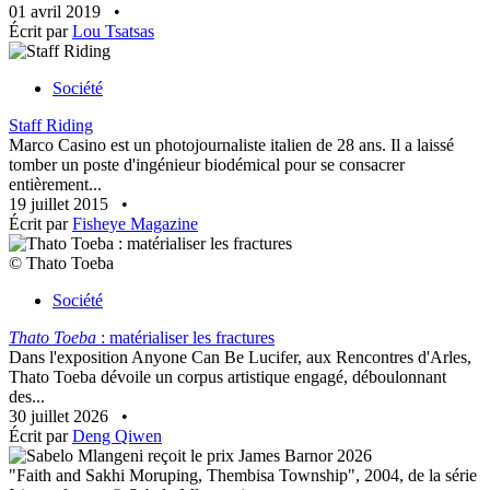
01 avril 2019
•
Écrit par
Lou Tsatsas
Société
Staff Riding
Marco Casino est un photojournaliste italien de 28 ans. Il a laissé
tomber un poste d'ingénieur biodémical pour se consacrer
entièrement...
19 juillet 2015
•
Écrit par
Fisheye Magazine
© Thato Toeba
Société
Thato Toeba
: matérialiser les fractures
Dans l'exposition Anyone Can Be Lucifer, aux Rencontres d'Arles,
Thato Toeba dévoile un corpus artistique engagé, déboulonnant
des...
30 juillet 2026
•
Écrit par
Deng Qiwen
"Faith and Sakhi Moruping, Thembisa Township", 2004, de la série