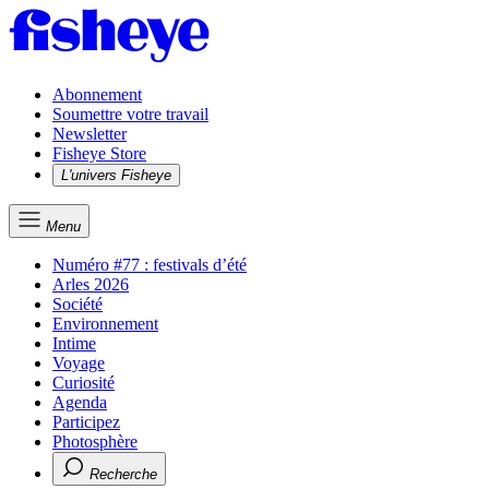
Abonnement
Soumettre votre travail
Newsletter
Fisheye Store
L'univers Fisheye
Menu
Numéro #77 : festivals d’été
Arles 2026
Société
Environnement
Intime
Voyage
Curiosité
Agenda
Participez
Photosphère
Recherche