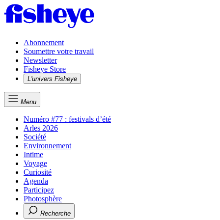
Abonnement
Soumettre votre travail
Newsletter
Fisheye Store
L'univers Fisheye
Menu
Numéro #77 : festivals d’été
Arles 2026
Société
Environnement
Intime
Voyage
Curiosité
Agenda
Participez
Photosphère
Recherche