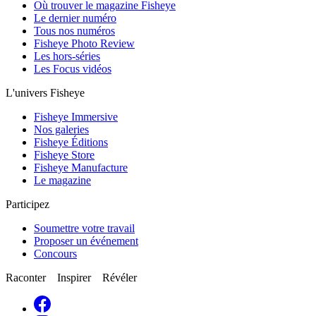
Où trouver le magazine Fisheye
Le dernier numéro
Tous nos numéros
Fisheye Photo Review
Les hors-séries
Les Focus vidéos
L'univers Fisheye
Fisheye Immersive
Nos galeries
Fisheye Éditions
Fisheye Store
Fisheye Manufacture
Le magazine
Participez
Soumettre votre travail
Proposer un événement
Concours
Raconter Inspirer Révéler