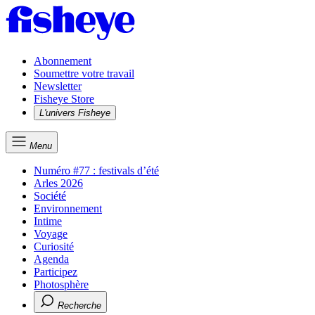
Abonnement
Soumettre votre travail
Newsletter
Fisheye Store
L'univers Fisheye
Menu
Numéro #77 : festivals d’été
Arles 2026
Société
Environnement
Intime
Voyage
Curiosité
Agenda
Participez
Photosphère
Recherche