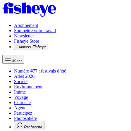
Abonnement
Soumettre votre travail
Newsletter
Fisheye Store
L'univers Fisheye
Menu
Numéro #77 : festivals d’été
Arles 2026
Société
Environnement
Intime
Voyage
Curiosité
Agenda
Participez
Photosphère
Recherche