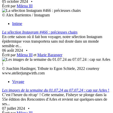
05 octobre 2024
•
Écrit par
Milena III
© Alex Barrientos / Instagram
Intime
La sélection Instagram #466
: précieuses chairs
En cette saison où il fait bon voyager, notre sélection Instagram
épidermique vous transportera sans nul doute dans un monde
sensible et...
06 août 2024
•
Écrit par
Milena III
et
Marie Baranger
© Joachim Haslinger, Tribute to Egon Schiele, 2022 courtesy
www.atelierjungwirth.com
Voyage
Les images de la semaine du 01.07.24 au 07.07.24
: cap sur Arles !
C’est l’heure du récap‘ ! Cette semaine, Fisheye se plonge dans la
55e édition des Rencontres d'Arles et revient sur quelques-unes de
ses...
07 juillet 2024
•
Écrit par
Milena III