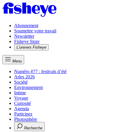
Abonnement
Soumettre votre travail
Newsletter
Fisheye Store
L'univers Fisheye
Menu
Numéro #77 : festivals d’été
Arles 2026
Société
Environnement
Intime
Voyage
Curiosité
Agenda
Participez
Photosphère
Recherche