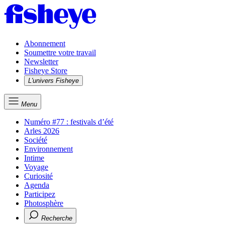
Abonnement
Soumettre votre travail
Newsletter
Fisheye Store
L'univers Fisheye
Menu
Numéro #77 : festivals d’été
Arles 2026
Société
Environnement
Intime
Voyage
Curiosité
Agenda
Participez
Photosphère
Recherche