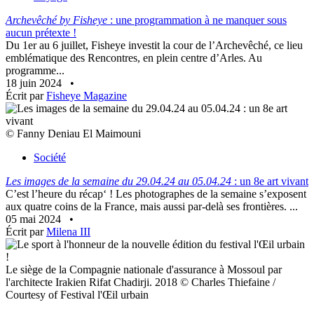
Archevêché by Fisheye
: une programmation à ne manquer sous
aucun prétexte !
Du 1er au 6 juillet, Fisheye investit la cour de l’Archevêché, ce lieu
emblématique des Rencontres, en plein centre d’Arles. Au
programme...
18 juin 2024
•
Écrit par
Fisheye Magazine
© Fanny Deniau El Maimouni
Société
Les images de la semaine du 29.04.24 au 05.04.24
: un 8e art vivant
C’est l’heure du récap‘ ! Les photographes de la semaine s’exposent
aux quatre coins de la France, mais aussi par-delà ses frontières. ...
05 mai 2024
•
Écrit par
Milena III
Le siège de la Compagnie nationale d'assurance à Mossoul par
l'architecte Irakien Rifat Chadirji. 2018 © Charles Thiefaine /
Courtesy of Festival l'Œil urbain