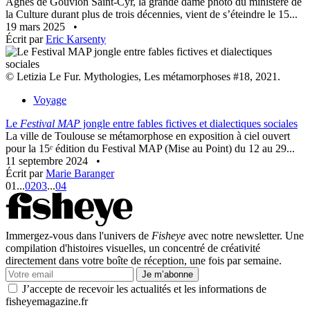
Agnès de Gouvion Saint-Cyr, la grande dame photo du ministère de
la Culture durant plus de trois décennies, vient de s’éteindre le 15...
19 mars 2025
•
Écrit par
Eric Karsenty
© Letizia Le Fur. Mythologies, Les métamorphoses #18, 2021.
Voyage
Le
Festival MAP
jongle entre fables fictives et dialectiques sociales
La ville de Toulouse se métamorphose en exposition à ciel ouvert
pour la 15ᵉ édition du Festival MAP (Mise au Point) du 12 au 29...
11 septembre 2024
•
Écrit par
Marie Baranger
01
...
02
03
...
04
Immergez-vous dans l'univers de
Fisheye
avec notre newsletter. Une
compilation d'histoires visuelles, un concentré de créativité
directement dans votre boîte de réception, une fois par semaine.
Je m’abonne
J’accepte de recevoir les actualités et les informations de
fisheyemagazine.fr