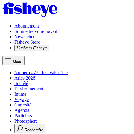
Abonnement
Soumettre votre travail
Newsletter
Fisheye Store
L'univers Fisheye
Menu
Numéro #77 : festivals d’été
Arles 2026
Société
Environnement
Intime
Voyage
Curiosité
Agenda
Participez
Photosphère
Recherche