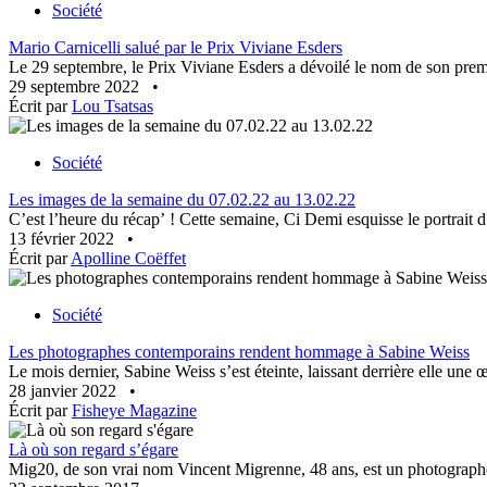
Société
Mario Carnicelli salué par le Prix Viviane Esders
Le 29 septembre, le Prix Viviane Esders a dévoilé le nom de son premie
29 septembre 2022
•
Écrit par
Lou Tsatsas
Société
Les images de la semaine du 07.02.22 au 13.02.22
C’est l’heure du récap’ ! Cette semaine, Ci Demi esquisse le portrait 
13 février 2022
•
Écrit par
Apolline Coëffet
Société
Les photographes contemporains rendent hommage à Sabine Weiss
Le mois dernier, Sabine Weiss s’est éteinte, laissant derrière elle une
28 janvier 2022
•
Écrit par
Fisheye Magazine
Là où son regard s’égare
Mig20, de son vrai nom Vincent Migrenne, 48 ans, est un photographe 