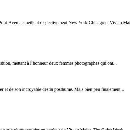
ont-Aven accueillent respectivement New York-Chicago et Vivian Maie
sition, mettant à l’honneur deux femmes photographes qui ont...
r et de son incroyable destin posthume. Mais bien peu finalement...
on aux photographies en couleur de Vivian Maier, The Color Work....