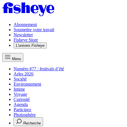
Abonnement
Soumettre votre travail
Newsletter
Fisheye Store
L'univers Fisheye
Menu
Numéro #77 : festivals d’été
Arles 2026
Société
Environnement
Intime
Voyage
Curiosité
Agenda
Participez
Photosphère
Recherche