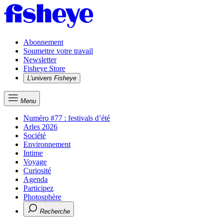
Abonnement
Soumettre votre travail
Newsletter
Fisheye Store
L'univers Fisheye
Menu
Numéro #77 : festivals d’été
Arles 2026
Société
Environnement
Intime
Voyage
Curiosité
Agenda
Participez
Photosphère
Recherche