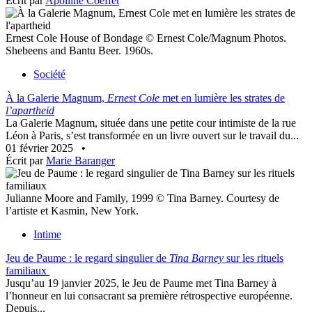
Écrit par
Apolline Coëffet
Ernest Cole House of Bondage © Ernest Cole/Magnum Photos.
Shebeens and Bantu Beer. 1960s.
Société
À la Galerie Magnum,
Ernest Cole
met en lumière les strates de
l’apartheid
La Galerie Magnum, située dans une petite cour intimiste de la rue
Léon à Paris, s’est transformée en un livre ouvert sur le travail du...
01 février 2025
•
Écrit par
Marie Baranger
Julianne Moore and Family, 1999 © Tina Barney. Courtesy de
l’artiste et Kasmin, New York.
Intime
Jeu de Paume : le regard singulier de
Tina Barney
sur les rituels
familiaux
Jusqu’au 19 janvier 2025, le Jeu de Paume met Tina Barney à
l’honneur en lui consacrant sa première rétrospective européenne.
Depuis...