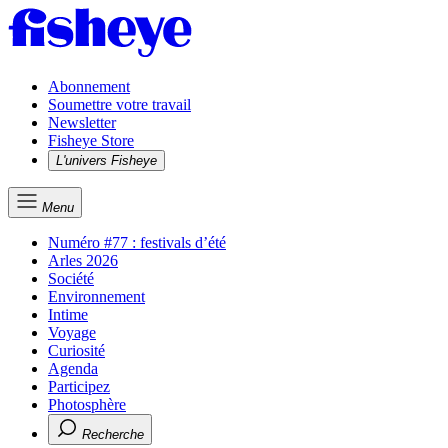
Abonnement
Soumettre votre travail
Newsletter
Fisheye Store
L'univers Fisheye
Menu
Numéro #77 : festivals d’été
Arles 2026
Société
Environnement
Intime
Voyage
Curiosité
Agenda
Participez
Photosphère
Recherche