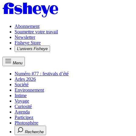
Abonnement
Soumettre votre travail
Newsletter
Fisheye Store
L'univers Fisheye
Menu
Numéro #77 : festivals d’été
Arles 2026
Société
Environnement
Intime
Voyage
Curiosité
Agenda
Participez
Photosphère
Recherche