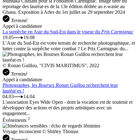
Muntaka Chasant pour la Fondation Carmignac. Image tirée du
reportage des lauréat·es de la 13e édition dédiée au e-waste au
Ghana. Exposition à Arles du 1er juillet au 29 septembre 2024
Terminé
Appel à candidature
La surpêche en Asie du Sud-Est dans le viseur du
Prix Carmignac
19.05
19.08
L’Asie du Sud-Est est votre terrain de recherche photographique, et
lutter contre la surpêche votre combat ? Le Prix Carmignac du...
© Ronan Guillou, "CIVIS MARITIMUS", 2022
Terminé
Appel à candidature
Photographes, les
Bourses Ronan Guillou
recherchent leur
lauréat·es !
04.03
14.04
L'association Eyes Wide Open - dont la vocation est de soutenir et
développer des actions et des projets artistiques avec un
engagement...
2
Événements
Voyage inconscient © Shirley Thomas
Terminé