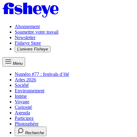
Abonnement
Soumettre votre travail
Newsletter
Fisheye Store
L'univers Fisheye
Menu
Numéro #77 : festivals d’été
Arles 2026
Société
Environnement
Intime
Voyage
Curiosité
Agenda
Participez
Photosphère
Recherche