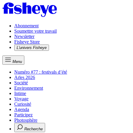
Abonnement
Soumettre votre travail
Newsletter
Fisheye Store
L'univers Fisheye
Menu
Numéro #77 : festivals d’été
Arles 2026
Société
Environnement
Intime
Voyage
Curiosité
Agenda
Participez
Photosphère
Recherche