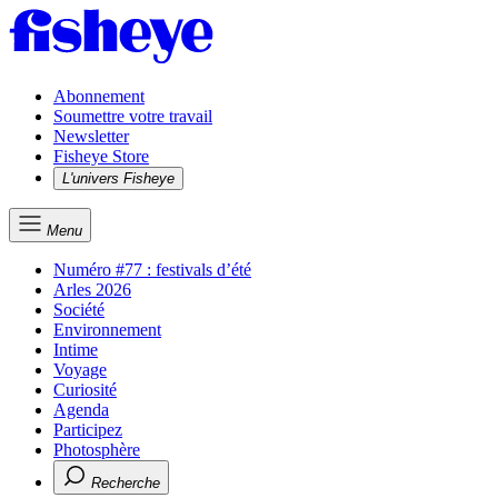
Abonnement
Soumettre votre travail
Newsletter
Fisheye Store
L'univers Fisheye
Menu
Numéro #77 : festivals d’été
Arles 2026
Société
Environnement
Intime
Voyage
Curiosité
Agenda
Participez
Photosphère
Recherche