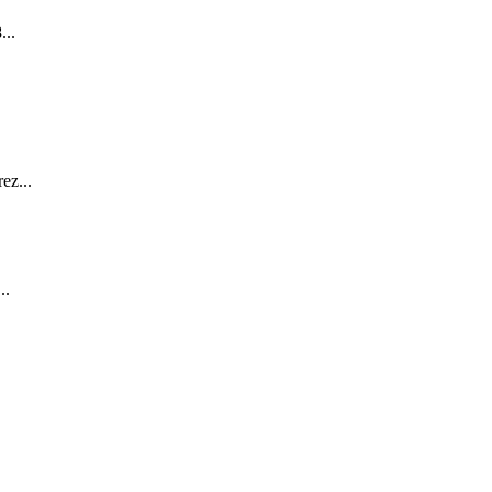
...
ez...
..