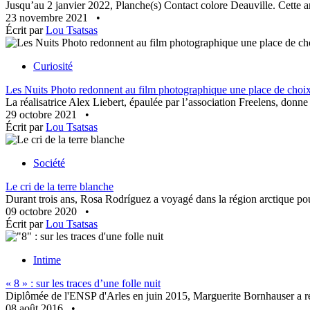
Jusqu’au 2 janvier 2022, Planche(s) Contact colore Deauville. Cette an
23 novembre 2021
•
Écrit par
Lou Tsatsas
Curiosité
Les Nuits Photo redonnent au film photographique une place de choix
La réalisatrice Alex Liebert, épaulée par l’association Freelens, donne
29 octobre 2021
•
Écrit par
Lou Tsatsas
Société
Le cri de la terre blanche
Durant trois ans, Rosa Rodríguez a voyagé dans la région arctique pou
09 octobre 2020
•
Écrit par
Lou Tsatsas
Intime
« 8 » : sur les traces d’une folle nuit
Diplômée de l'ENSP d'Arles en juin 2015, Marguerite Bornhauser a réali
08 août 2016
•