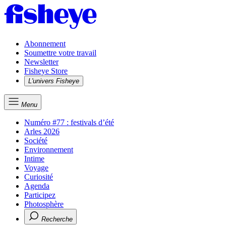
Abonnement
Soumettre votre travail
Newsletter
Fisheye Store
L'univers Fisheye
Menu
Numéro #77 : festivals d’été
Arles 2026
Société
Environnement
Intime
Voyage
Curiosité
Agenda
Participez
Photosphère
Recherche