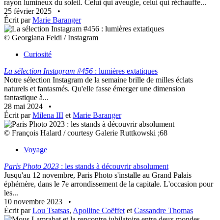
rayon lumineux du soleil. Celui qui aveugle, celui qui réchauffe...
25 février 2025
•
Écrit par
Marie Baranger
© Georgiana Feidi / Instagram
Curiosité
La sélection Instagram #456
: lumières extatiques
Notre sélection Instagram de la semaine brille de milles éclats
naturels et fantasmés. Qu'elle fasse émerger une dimension
fantastique à...
28 mai 2024
•
Écrit par
Milena III
et
Marie Baranger
© François Halard / courtesy Galerie Ruttkowski ;68
Voyage
Paris Photo 2023
: les stands à découvrir absolument
Jusqu'au 12 novembre, Paris Photo s'installe au Grand Palais
éphémère, dans le 7e arrondissement de la capitale. L'occasion pour
les...
10 novembre 2023
•
Écrit par
Lou Tsatsas
,
Apolline Coëffet
et
Cassandre Thomas