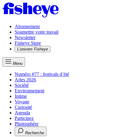
Abonnement
Soumettre votre travail
Newsletter
Fisheye Store
L'univers Fisheye
Menu
Numéro #77 : festivals d’été
Arles 2026
Société
Environnement
Intime
Voyage
Curiosité
Agenda
Participez
Photosphère
Recherche