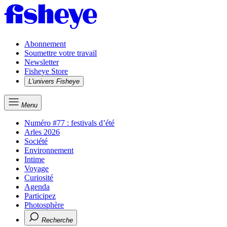
Abonnement
Soumettre votre travail
Newsletter
Fisheye Store
L'univers Fisheye
Menu
Numéro #77 : festivals d’été
Arles 2026
Société
Environnement
Intime
Voyage
Curiosité
Agenda
Participez
Photosphère
Recherche