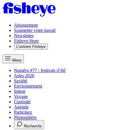
Abonnement
Soumettre votre travail
Newsletter
Fisheye Store
L'univers Fisheye
Menu
Numéro #77 : festivals d’été
Arles 2026
Société
Environnement
Intime
Voyage
Curiosité
Agenda
Participez
Photosphère
Recherche