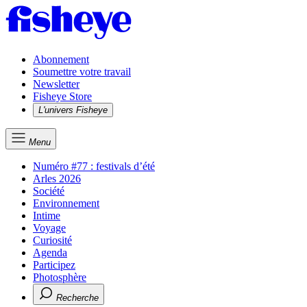
Abonnement
Soumettre votre travail
Newsletter
Fisheye Store
L'univers Fisheye
Menu
Numéro #77 : festivals d’été
Arles 2026
Société
Environnement
Intime
Voyage
Curiosité
Agenda
Participez
Photosphère
Recherche