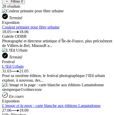
Filtres
0
28 résultats
Terminé
Exposition
Couleur primaire pour fibre urbaine
18.05
18.06
Galerie ODBR
Photographe et directeur artistique d’Île-de-France, plus précisément
de Villiers-le-Bel, MiaousB a...
Terminé
Festival
L’Œil Urbain
31.03
21.05
Pour sa onzième édition, le festival photographique l’Œil urbain
explore, à nouveau, des...
siempreque©celinecroze
En cours
Exposition
L’image et la page
: carte blanche aux éditions Lamaindonne
27.06
19.09
Villa Pérochon