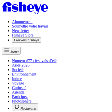
Abonnement
Soumettre votre travail
Newsletter
Fisheye Store
L'univers Fisheye
Menu
Numéro #77 : festivals d’été
Arles 2026
Société
Environnement
Intime
Voyage
Curiosité
Agenda
Participez
Photosphère
Recherche