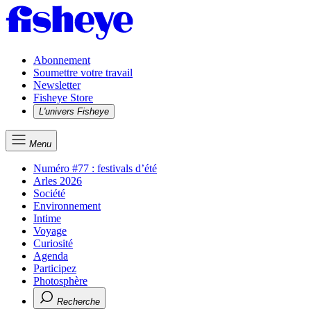
Abonnement
Soumettre votre travail
Newsletter
Fisheye Store
L'univers Fisheye
Menu
Numéro #77 : festivals d’été
Arles 2026
Société
Environnement
Intime
Voyage
Curiosité
Agenda
Participez
Photosphère
Recherche