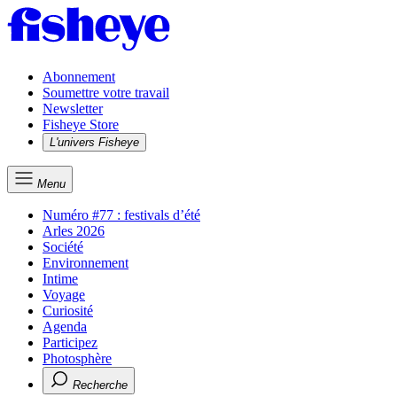
Abonnement
Soumettre votre travail
Newsletter
Fisheye Store
L'univers Fisheye
Menu
Numéro #77 : festivals d’été
Arles 2026
Société
Environnement
Intime
Voyage
Curiosité
Agenda
Participez
Photosphère
Recherche