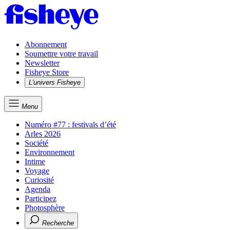
Abonnement
Soumettre votre travail
Newsletter
Fisheye Store
L'univers Fisheye
Menu
Numéro #77 : festivals d’été
Arles 2026
Société
Environnement
Intime
Voyage
Curiosité
Agenda
Participez
Photosphère
Recherche