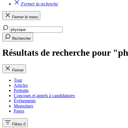
Fermer la recherche
Fermer le menu
Rechercher
Résultats de recherche pour "p
Fermer
Tout
Articles
Portraits
Concours et appels à candidatures
Événements
Magazines
Pages
Filtres
0