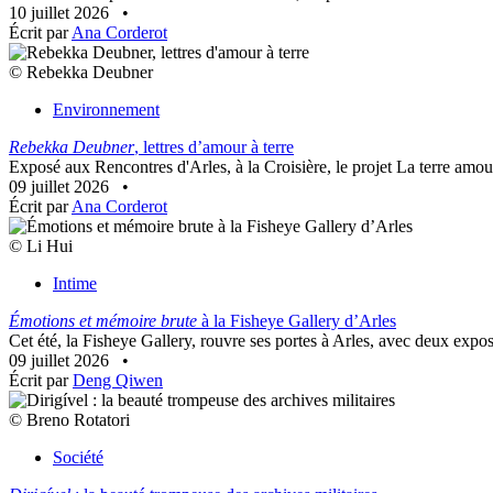
10 juillet 2026
•
Écrit par
Ana Corderot
© Rebekka Deubner
Environnement
Rebekka Deubner
, lettres d’amour à terre
Exposé aux Rencontres d'Arles, à la Croisière, le projet La terre amo
09 juillet 2026
•
Écrit par
Ana Corderot
© Li Hui
Intime
Émotions et mémoire brute
à la Fisheye Gallery d’Arles
Cet été, la Fisheye Gallery, rouvre ses portes à Arles, avec deux expos
09 juillet 2026
•
Écrit par
Deng Qiwen
© Breno Rotatori
Société