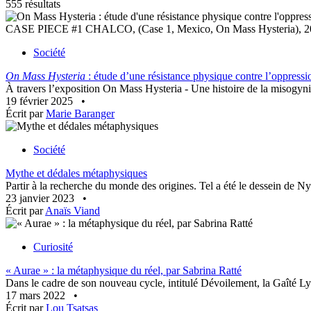
555 résultats
CASE PIECE #1 CHALCO, (Case 1, Mexico, On Mass Hysteria), 2023, 
Société
On Mass Hysteria
: étude d’une résistance physique contre l’oppressi
À travers l’exposition On Mass Hysteria - Une histoire de la misogynie
19 février 2025
•
Écrit par
Marie Baranger
Société
Mythe et dédales métaphysiques
Partir à la recherche du monde des origines. Tel a été le dessein de Ny
23 janvier 2023
•
Écrit par
Anaïs Viand
Curiosité
« Aurae » : la métaphysique du réel, par Sabrina Ratté
Dans le cadre de son nouveau cycle, intitulé Dévoilement, la Gaîté Lyr
17 mars 2022
•
Écrit par
Lou Tsatsas