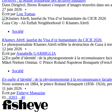
Dirigível
: la beauté trompeuse des archives militaires
Dans Dirigível, Breno Rotatori s’empare d’images trouvées dans ses arch
27 juin 2026
•
Écrit par
Lou Tsatsas
Gaza City - Al-Tuffah Neighborhood © Khames Alrefi
Société
Khames Alrefi
, lauréat du Visa d’or humanitaire du CICR 2026
Le photojournaliste Khames Alrefi reflète la destruction de Gaza à trav
12 juin 2026
•
Écrit par
Annabelle GARBIGLIA
Mikel Nielsen Ommar. © Prince Roland Napoleon Bonaparte (French,
Société
En quête d’identité
: de la physiognomonie à la reconnaissance faciale
Nous sommes en 1884, le prince Roland Bonaparte (1858- 1924), petit-
11 juin 2026
•
Écrit par
Fisheye Magazine
01
...
02
03
…
40