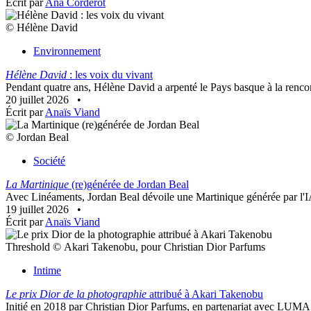
Écrit par
Ana Corderot
© Hélène David
Environnement
Hélène David
: les voix du vivant
Pendant quatre ans, Hélène David a arpenté le Pays basque à la rencon
20 juillet 2026
•
Écrit par
Anaïs Viand
© Jordan Beal
Société
La Martinique
(re)générée de Jordan Beal
Avec Linéaments, Jordan Beal dévoile une Martinique générée par l'IA. T
19 juillet 2026
•
Écrit par
Anaïs Viand
Threshold © Akari Takenobu, pour Christian Dior Parfums
Intime
Le prix Dior de la photographie
attribué à Akari Takenobu
Initié en 2018 par Christian Dior Parfums, en partenariat avec LUMA A