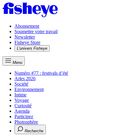
Abonnement
Soumettre votre travail
Newsletter
Fisheye Store
L'univers Fisheye
Menu
Numéro #77 : festivals d’été
Arles 2026
Société
Environnement
Intime
Voyage
Curiosité
Agenda
Participez
Photosphère
Recherche