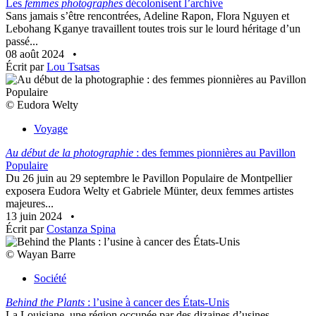
Les
femmes photographes
décolonisent l’archive
Sans jamais s’être rencontrées, Adeline Rapon, Flora Nguyen et
Lebohang Kganye travaillent toutes trois sur le lourd héritage d’un
passé...
08 août 2024
•
Écrit par
Lou Tsatsas
© Eudora Welty
Voyage
Au début de la photographie
: des femmes pionnières au Pavillon
Populaire
Du 26 juin au 29 septembre le Pavillon Populaire de Montpellier
exposera Eudora Welty et Gabriele Münter, deux femmes artistes
majeures...
13 juin 2024
•
Écrit par
Costanza Spina
© Wayan Barre
Société
Behind the Plants
: l’usine à cancer des États-Unis
La Louisiane, une région occupée par des dizaines d’usines