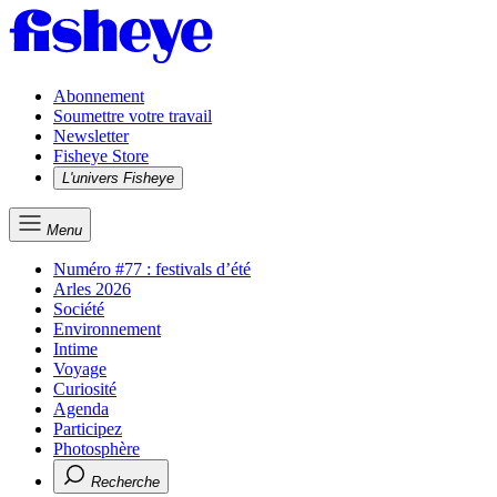
Abonnement
Soumettre votre travail
Newsletter
Fisheye Store
L'univers Fisheye
Menu
Numéro #77 : festivals d’été
Arles 2026
Société
Environnement
Intime
Voyage
Curiosité
Agenda
Participez
Photosphère
Recherche