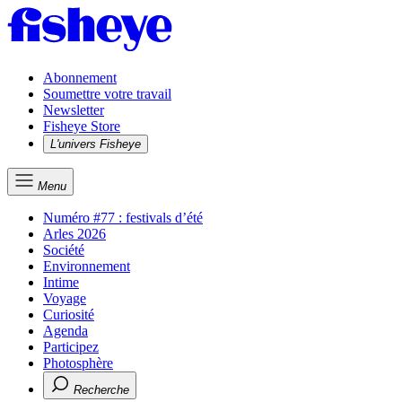
Abonnement
Soumettre votre travail
Newsletter
Fisheye Store
L'univers Fisheye
Menu
Numéro #77 : festivals d’été
Arles 2026
Société
Environnement
Intime
Voyage
Curiosité
Agenda
Participez
Photosphère
Recherche