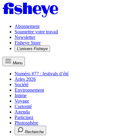
Abonnement
Soumettre votre travail
Newsletter
Fisheye Store
L'univers Fisheye
Menu
Numéro #77 : festivals d’été
Arles 2026
Société
Environnement
Intime
Voyage
Curiosité
Agenda
Participez
Photosphère
Recherche