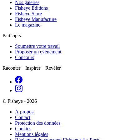
Nos galeries
Fisheye Éditions
Fisheye Store
Fisheye Manufacture
Le magazine
Participez
Soumettre votre travail
Proposer un événement
Concours
Raconter Inspirer Révéler
© Fisheye - 2026
À propos
Contact
Protection des données
Cookies
Mentions légales
Règlement du concours Fisheye x La Poste