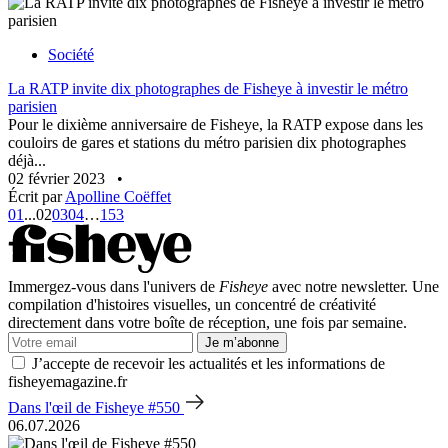
Société
La RATP invite dix photographes de Fisheye à investir le métro
parisien
Pour le dixième anniversaire de Fisheye, la RATP expose dans les
couloirs de gares et stations du métro parisien dix photographes
déjà...
02 février 2023
•
Écrit par
Apolline Coëffet
01
...
02
03
04
…
153
Immergez-vous dans l'univers de
Fisheye
avec notre newsletter. Une
compilation d'histoires visuelles, un concentré de créativité
directement dans votre boîte de réception, une fois par semaine.
Je m’abonne
J’accepte de recevoir les actualités et les informations de
fisheyemagazine.fr
Dans l'œil de Fisheye #550
06.07.2026