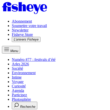
Abonnement
Soumettre votre travail
Newsletter
Fisheye Store
L'univers Fisheye
Menu
Numéro #77 : festivals d’été
Arles 2026
Société
Environnement
Intime
Voyage
Curiosité
Agenda
Participez
Photosphère
Recherche