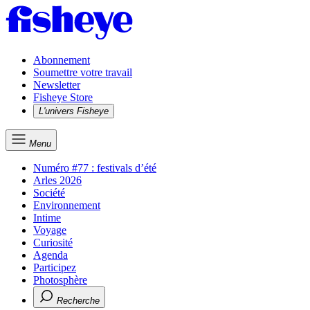
Abonnement
Soumettre votre travail
Newsletter
Fisheye Store
L'univers Fisheye
Menu
Numéro #77 : festivals d’été
Arles 2026
Société
Environnement
Intime
Voyage
Curiosité
Agenda
Participez
Photosphère
Recherche