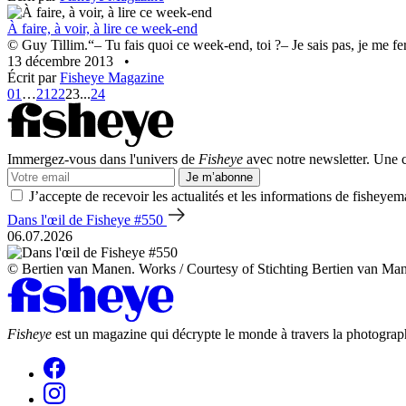
À faire, à voir, à lire ce week-end
© Guy Tillim.“– Tu fais quoi ce week-end, toi ?– Je sais pas, je me fe
13 décembre 2013
•
Écrit par
Fisheye Magazine
01
…
21
22
23
...
24
Immergez-vous dans l'univers de
Fisheye
avec notre newsletter. Une co
Je m’abonne
J’accepte de recevoir les actualités et les informations de fisheyem
Dans l'œil de Fisheye #550
06.07.2026
© Bertien van Manen. Works / Courtesy of Stichting Bertien van Ma
Fisheye
est un magazine qui décrypte le monde à travers la photograph