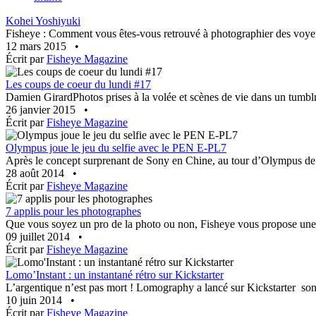
Kohei Yoshiyuki
Fisheye : Comment vous êtes-vous retrouvé à photographier des voyeu
12 mars 2015
•
Écrit par
Fisheye Magazine
Les coups de coeur du lundi #17
Damien GirardPhotos prises à la volée et scènes de vie dans un tumblr 
26 janvier 2015
•
Écrit par
Fisheye Magazine
Olympus joue le jeu du selfie avec le PEN E-PL7
Après le concept surprenant de Sony en Chine, au tour d’Olympus de fa
28 août 2014
•
Écrit par
Fisheye Magazine
7 applis pour les photographes
Que vous soyez un pro de la photo ou non, Fisheye vous propose une s
09 juillet 2014
•
Écrit par
Fisheye Magazine
Lomo’Instant : un instantané rétro sur Kickstarter
L’argentique n’est pas mort ! Lomography a lancé sur Kickstarter son
10 juin 2014
•
Écrit par
Fisheye Magazine