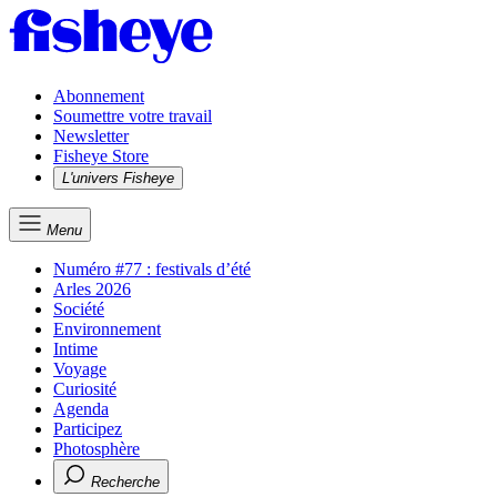
Abonnement
Soumettre votre travail
Newsletter
Fisheye Store
L'univers Fisheye
Menu
Numéro #77 : festivals d’été
Arles 2026
Société
Environnement
Intime
Voyage
Curiosité
Agenda
Participez
Photosphère
Recherche