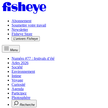
Abonnement
Soumettre votre travail
Newsletter
Fisheye Store
L'univers Fisheye
Menu
Numéro #77 : festivals d’été
Arles 2026
Société
Environnement
Intime
Voyage
Curiosité
Agenda
Participez
Photosphère
Recherche