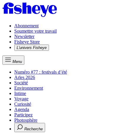
Abonnement
Soumettre votre travail
Newsletter
Fisheye Store
L'univers Fisheye
Menu
Numéro #77 : festivals d’été
Arles 2026
Société
Environnement
Intime
Voyage
Curiosité
Agenda
Participez
Photosphère
Recherche