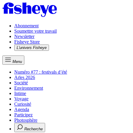
Abonnement
Soumettre votre travail
Newsletter
Fisheye Store
L'univers Fisheye
Menu
Numéro #77 : festivals d’été
Arles 2026
Société
Environnement
Intime
Voyage
Curiosité
Agenda
Participez
Photosphère
Recherche