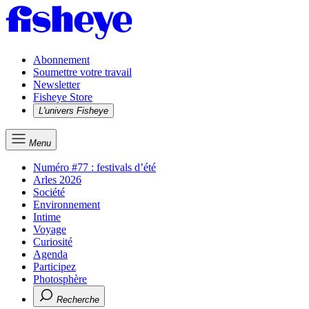
Abonnement
Soumettre votre travail
Newsletter
Fisheye Store
L'univers Fisheye
Menu
Numéro #77 : festivals d’été
Arles 2026
Société
Environnement
Intime
Voyage
Curiosité
Agenda
Participez
Photosphère
Recherche