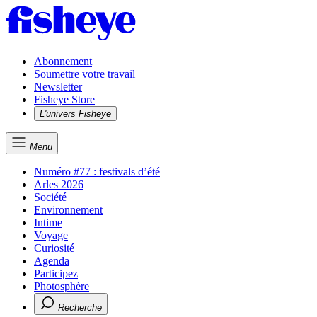
Abonnement
Soumettre votre travail
Newsletter
Fisheye Store
L'univers Fisheye
Menu
Numéro #77 : festivals d’été
Arles 2026
Société
Environnement
Intime
Voyage
Curiosité
Agenda
Participez
Photosphère
Recherche