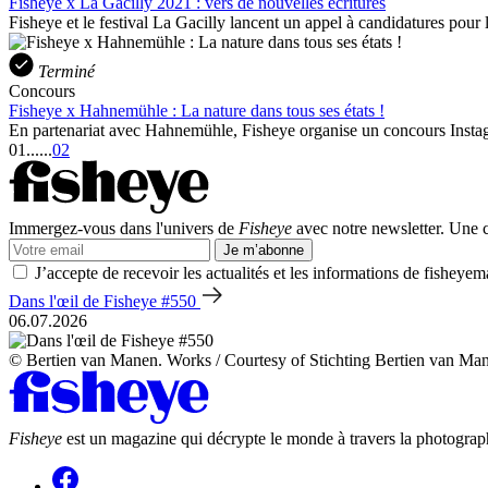
Fisheye x La Gacilly 2021 : vers de nouvelles écritures
Fisheye et le festival La Gacilly lancent un appel à candidatures pour l
Terminé
Concours
Fisheye x Hahnemühle : La nature dans tous ses états !
En partenariat avec Hahnemühle, Fisheye organise un concours Instagra
01
...
...
02
Immergez-vous dans l'univers de
Fisheye
avec notre newsletter. Une co
Je m’abonne
J’accepte de recevoir les actualités et les informations de fisheyem
Dans l'œil de Fisheye #550
06.07.2026
© Bertien van Manen. Works / Courtesy of Stichting Bertien van Ma
Fisheye
est un magazine qui décrypte le monde à travers la photograph