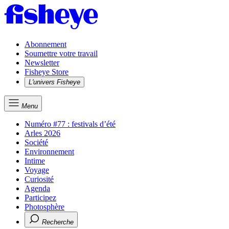
Abonnement
Soumettre votre travail
Newsletter
Fisheye Store
L'univers Fisheye
Menu
Numéro #77 : festivals d’été
Arles 2026
Société
Environnement
Intime
Voyage
Curiosité
Agenda
Participez
Photosphère
Recherche