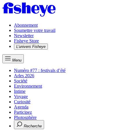
Abonnement
Soumettre votre travail
Newsletter
Fisheye Store
L'univers Fisheye
Menu
Numéro #77 : festivals d’été
Arles 2026
Société
Environnement
Intime
Voyage
Curiosité
Agenda
Participez
Photosphère
Recherche