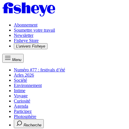
Abonnement
Soumettre votre travail
Newsletter
Fisheye Store
L'univers Fisheye
Menu
Numéro #77 : festivals d’été
Arles 2026
Société
Environnement
Intime
Voyage
Curiosité
Agenda
Participez
Photosphère
Recherche