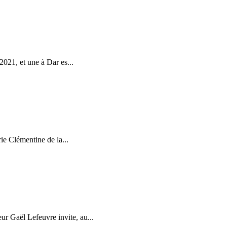
2021, et une à Dar es...
rie Clémentine de la...
ur Gaël Lefeuvre invite, au...