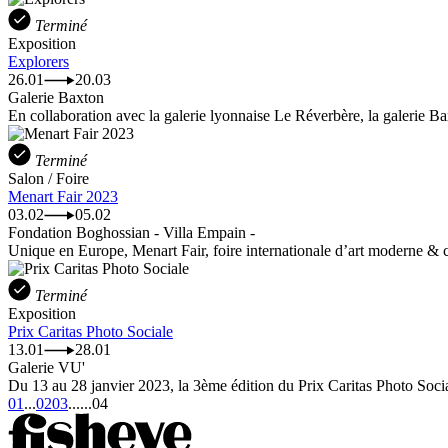
Terminé
Exposition
Explorers
26.01
20.03
Galerie Baxton
En collaboration avec la galerie lyonnaise Le Réverbère, la galerie Bax
Terminé
Salon / Foire
Menart Fair 2023
03.02
05.02
Fondation Boghossian - Villa Empain -
Unique en Europe, Menart Fair, foire internationale d’art moderne & c
Terminé
Exposition
Prix Caritas Photo Sociale
13.01
28.01
Galerie VU'
Du 13 au 28 janvier 2023, la 3ème édition du Prix Caritas Photo Social
01
...
02
03
...
...
04