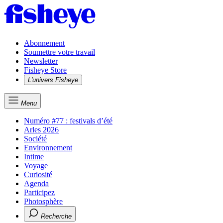
Abonnement
Soumettre votre travail
Newsletter
Fisheye Store
L'univers Fisheye
Menu
Numéro #77 : festivals d’été
Arles 2026
Société
Environnement
Intime
Voyage
Curiosité
Agenda
Participez
Photosphère
Recherche