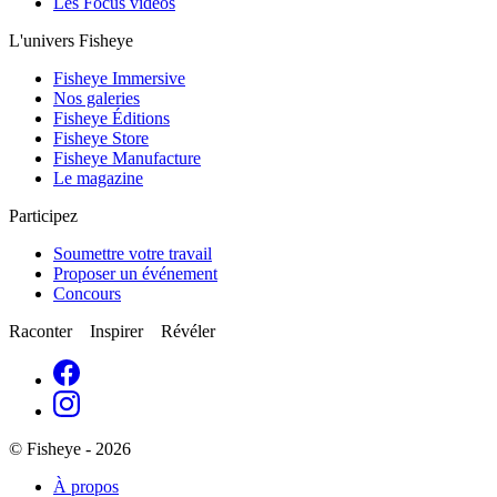
Les Focus vidéos
L'univers Fisheye
Fisheye Immersive
Nos galeries
Fisheye Éditions
Fisheye Store
Fisheye Manufacture
Le magazine
Participez
Soumettre votre travail
Proposer un événement
Concours
Raconter Inspirer Révéler
© Fisheye - 2026
À propos