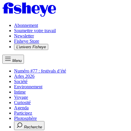
Abonnement
Soumettre votre travail
Newsletter
Fisheye Store
L'univers Fisheye
Menu
Numéro #77 : festivals d’été
Arles 2026
Société
Environnement
Intime
Voyage
Curiosité
Agenda
Participez
Photosphère
Recherche