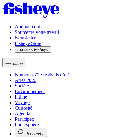
Abonnement
Soumettre votre travail
Newsletter
Fisheye Store
L'univers Fisheye
Menu
Numéro #77 : festivals d’été
Arles 2026
Société
Environnement
Intime
Voyage
Curiosité
Agenda
Participez
Photosphère
Recherche