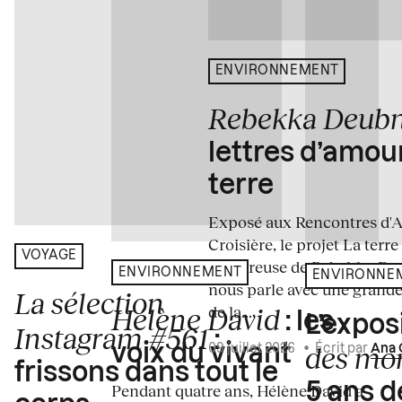
ENVIRONNEMENT
Rebekka Deub
lettres d’amou
terre
Exposé aux Rencontres d'Arl
Croisière, le projet La terre
VOYAGE
amoureuse de Rebekka De
ENVIRONNEMENT
ENVIRONNE
nous parle avec une grande
La sélection
de la...
Hélène David
: les
L’expos
Instagram #561
:
des mo
voix du vivant
09 juillet 2026
•
Écrit par
Ana 
frissons dans tout le
5 ans d
Pendant quatre ans, Hélène David a