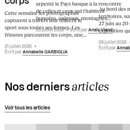
corps
arpenté le Pays basque à la rencontre
Au bord des m
de celles et ceux qui l'habitent –
Cette semaine les photographes
territoires, s
humains, animaux, montagnes...
capturent à travers leur objectif le
27 juin au 20
sport sous toutes ses formes. Les
exposition qui
20 juillet 2026
•
Écrit par
Anaïs Viand
frissons parcourent les corps, une...
08 juillet 2026
21 juillet 2026
•
Écrit par
Annab
Écrit par
Annabelle GARBIGLIA
articles
Nos derniers
Voir tous les articles