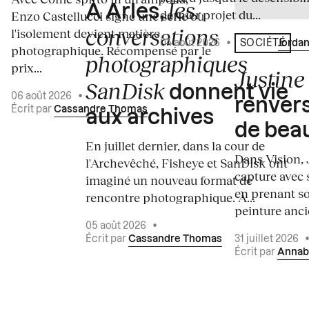
les
À Arles,
dernier projet du...
Enzo Castellucci signe une série où
conversations
l'isolement devient matière
04 août 2026
•
Écrit par
Jordan
SOCIÉTÉ
photographique. Récompensé par le
photographiques
prix...
Justine 
SanDisk
donnent vie
06 août 2026
•
renvers
Écrit par
Cassandre Thomas
aux archives
de bea
En juillet dernier, dans la cour de
Dans Vision, 
l'Archevêché, Fisheye et SanDisk ont
capture avec s
imaginé un nouveau format de
en prenant so
rencontre photographique. À...
peinture ancie
05 août 2026
•
Écrit par
Cassandre Thomas
31 juillet 2026
Écrit par
Annab