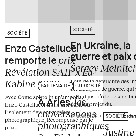
SOCIÉTÉ
SOCIÉTÉ
En Ukraine, la
Enzo Castellucci
guerre et paix
prix
remporte le
Sergey Melnitc
Révélation SAIF x La
Loin de la déferlante des i
Kabine 2026
PARTENAIRE
CURIOSITÉ
médiatiques de guerre, qui 
regard jusqu’à le désensibili
Avec Come spirto in un'ampolla,
les
À Arles,
dernier projet du...
Enzo Castellucci signe une série où
conversations
l'isolement devient matière
04 août 2026
•
Écrit par
Jordan
SOCIÉTÉ
photographique. Récompensé par le
photographiques
prix...
Justine 