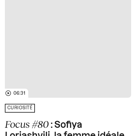
06:31
CURIOSITÉ
Focus #80
: Sofiya
Loriashvili, la femme idéale