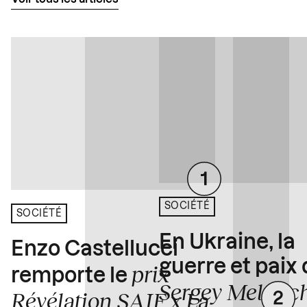
SOCIÉTÉ
SOCIÉTÉ
En Ukraine, la
Enzo Castellucci
guerre et paix
prix
remporte le
Sergey Melnitc
Révélation SAIF x La