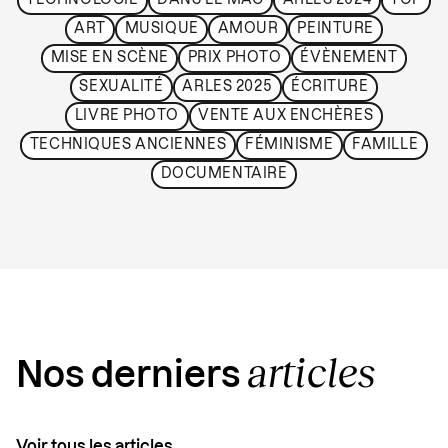
TECHNOLOGIE
DANS LE MAG
ARLES 2024
TOP
ART
MUSIQUE
AMOUR
PEINTURE
MISE EN SCÈNE
PRIX PHOTO
ÉVÈNEMENT
SEXUALITÉ
ARLES 2025
ÉCRITURE
LIVRE PHOTO
VENTE AUX ENCHÈRES
TECHNIQUES ANCIENNES
FÉMINISME
FAMILLE
DOCUMENTAIRE
articles
Nos derniers
Voir tous les articles