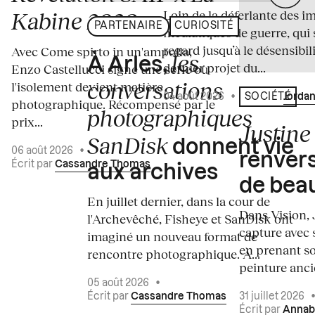
Loin de la déferlante des i
Kabine 2026
PARTENAIRE
CURIOSITÉ
médiatiques de guerre, qui 
regard jusqu’à le désensibili
Avec Come spirto in un'ampolla,
les
À Arles,
dernier projet du...
Enzo Castellucci signe une série où
conversations
l'isolement devient matière
04 août 2026
•
Écrit par
Jordan
SOCIÉTÉ
photographique. Récompensé par le
photographiques
prix...
Justine 
SanDisk
donnent vie
06 août 2026
•
renvers
Écrit par
Cassandre Thomas
aux archives
de bea
En juillet dernier, dans la cour de
Dans Vision, 
l'Archevêché, Fisheye et SanDisk ont
capture avec s
imaginé un nouveau format de
en prenant so
rencontre photographique. À...
peinture ancie
05 août 2026
•
Écrit par
Cassandre Thomas
31 juillet 2026
Écrit par
Annab