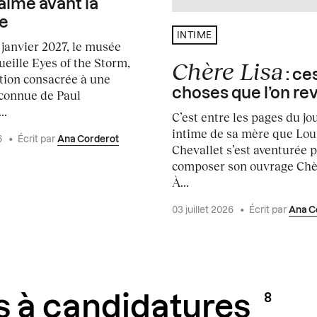
alme avant la
e
INTIME
 janvier 2027, le musée
ueille Eyes of the Storm,
Chère Lisa
: ce
tion consacrée à une
choses que l’on re
connue de Paul
..
C’est entre les pages du jo
intime de sa mère que Lou
6
•
Écrit par
Ana Corderot
Chevallet s’est aventurée 
composer son ouvrage Chèr
À...
03 juillet 2026
•
Écrit par
Ana C
8
s à candidatures