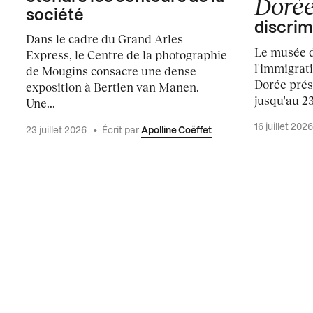
Doré
société
discrim
Dans le cadre du Grand Arles
Le musée d
Express, le Centre de la photographie
l'immigrati
de Mougins consacre une dense
Dorée prés
exposition à Bertien van Manen.
jusqu'au 2
Une...
16 juillet 202
23 juillet 2026
•
Écrit par
Apolline Coëffet