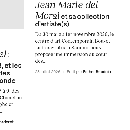
Jean Marie del
Moral
et sa collection
d’artiste(s)
Du 30 mai au 1er novembre 2026, le
centre d’art Contemporain Bouvet
Ladubay situé à Saumur nous
el
propose une immersion au cœur
:
des...
h
, et les
28 juillet 2026
•
Écrit par
Esther Baudoin
des
monde
7 à 9, des
 Chanel au
phe et
..
orderot