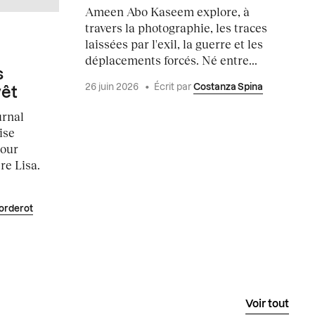
Ameen Abo Kaseem explore, à
travers la photographie, les traces
laissées par l'exil, la guerre et les
déplacements forcés. Né entre...
s
26 juin 2026
•
Écrit par
Costanza Spina
vêt
urnal
ise
pour
e Lisa.
orderot
Voir tout