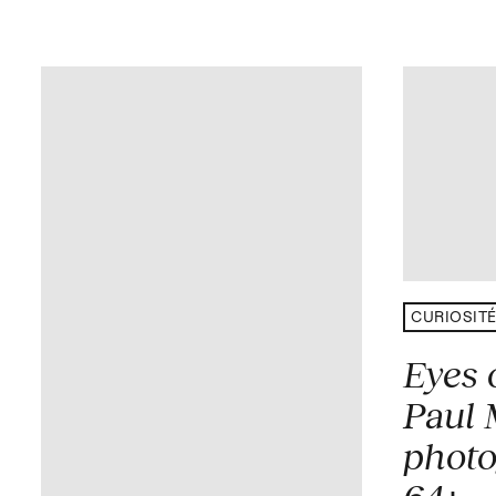
CURIOSIT
Eyes 
Paul 
photo
64