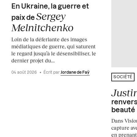
En Ukraine, la guerre et
Sergey
paix de
Melnitchenko
Loin de la déferlante des images
médiatiques de guerre, qui saturent
le regard jusqu’à le désensibiliser, le
dernier projet du...
04 août 2026
•
Écrit par
Jordane de Faÿ
SOCIÉTÉ
Justi
renvers
beauté
Dans Vision
capture ave
en prenant