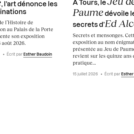
Jeu d
e
À Tours, le
, l’art dénonce les
Paume
inations
dévoile l
Ed Al
e l’Histoire de
secrets d’
on au Palais de la Porte
Secrets et mensonges. Cet
ente son exposition
exposition au nom énigmat
3 août 2026.
présentée au Jeu de Paume
6
•
Écrit par
Esther Baudoin
revient sur les quinze ans 
pratique...
15 juillet 2026
•
Écrit par
Esther