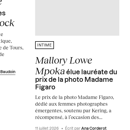
e
es
cock
te
ique,
INTIME
 de Tours,
de
Mallory Lowe
Mpoka
élue lauréate du
 Baudoin
prix de la photo Madame
Figaro
Le prix de la photo Madame Figaro,
dédié aux femmes photographes
émergentes, soutenu par Kering, a
récompensé, à l’occasion des...
11 juillet 2026
•
Écrit par
Ana Corderot