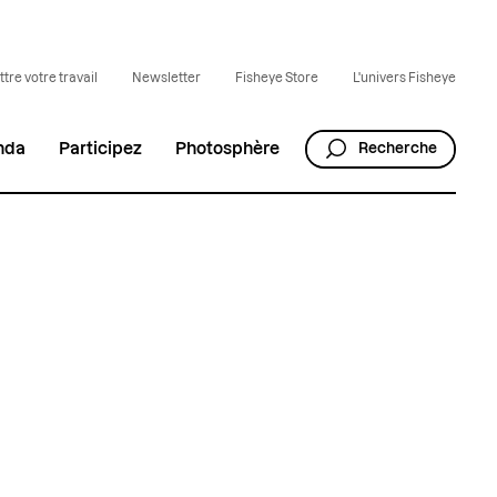
tre votre travail
Newsletter
Fisheye Store
L'univers Fisheye
nda
Participez
Photosphère
Recherche